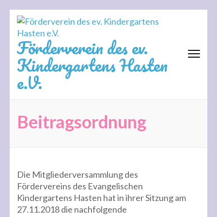
Zum
Inhalt
springen
Förderverein des ev.
(Eingabetaste
Kindergartens Hasten
drücken)
e.V.
Beitragsordnung
Die Mitgliederversammlung des
Fördervereins des Evangelischen
Kindergartens Hasten hat in ihrer Sitzung am
27.11.2018 die nachfolgende